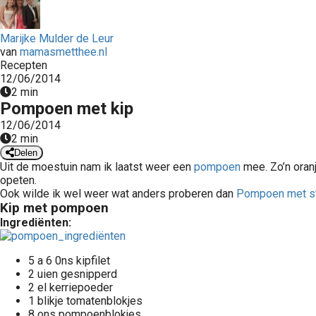
Marijke Mulder de Leur
van
mamasmetthee.nl
Recepten
12/06/2014
2 min
Pompoen met kip
12/06/2014
2 min
Delen
Uit de moestuin nam ik laatst weer een
pompoen
mee. Zo’n oranj
opeten.
Ook wilde ik wel weer wat anders proberen dan
Pompoen met s
Kip met pompoen
Ingrediënten:
5 a 6 0ns kipfilet
2 uien gesnipperd
Mijn keuken ligt vol met pompoenen. Ze komen uit de moestuin van Hanneke, dus haar keuken en die van onze moeder liggen ongetwijfeld ook vol met pompoenen. Op zich is dat niet erg, want ze zijn, mits niet beschadigd..
2 el kerriepoeder
1 blikje tomatenblokjes
8 ons pompoenblokjes