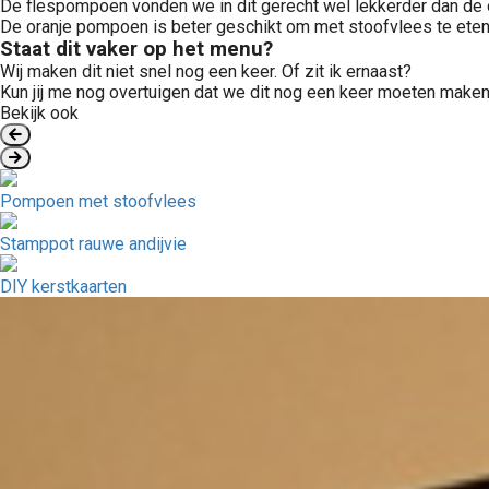
De flespompoen vonden we in dit gerecht wel lekkerder dan de o
De oranje pompoen is beter geschikt om met stoofvlees te eten
Staat dit vaker op het menu?
Wij maken dit niet snel nog een keer. Of zit ik ernaast?
Kun jij me nog overtuigen dat we dit nog een keer moeten make
Bekijk ook
Pompoen met stoofvlees
Stamppot rauwe andijvie
DIY kerstkaarten