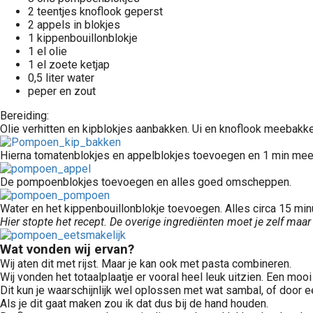
2 teentjes knoflook geperst
2 appels in blokjes
1 kippenbouillonblokje
1 el olie
1 el zoete ketjap
0,5 liter water
peper en zout
Bereiding:
Olie verhitten en kipblokjes aanbakken. Ui en knoflook meebakk
Hierna tomatenblokjes en appelblokjes toevoegen en 1 min me
De pompoenblokjes toevoegen en alles goed omscheppen.
Water en het kippenbouillonblokje toevoegen. Alles circa 15 mi
Hier stopte het recept. De overige ingrediënten moet je zelf ma
Wat vonden wij ervan?
Wij aten dit met rijst. Maar je kan ook met pasta combineren.
Wij vonden het totaalplaatje er vooral heel leuk uitzien. Een moo
Dit kun je waarschijnlijk wel oplossen met wat sambal, of door 
Als je dit gaat maken zou ik dat dus bij de hand houden.