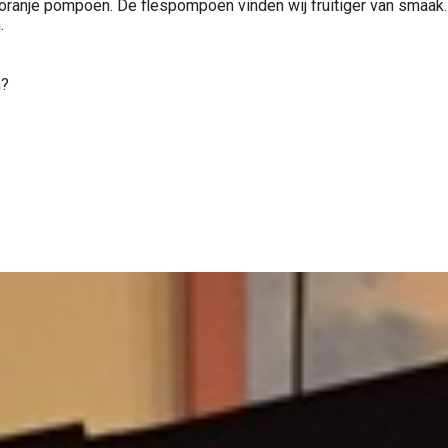
ranje pompoen. De flespompoen vinden wij fruitiger van smaak. E
.
n?