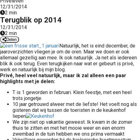
Priveleven
 op de
12/31/2014
2 min
e. Hierdoor
Terugblik op 2014
 website-
12/31/2014
ren
2 min
nte
Delen
enties
Natuurlijk, het is eind december, de
gebaseerd
jaaroverzichten vliegen je om de oren. Maar we doen er ook
allemaal gezellig aan mee. Ik ook natuurlijk. Ja net als iedereen
 gedrag van
blik ik ook terug. Even terugkijken naar wat er gebeurt is privé,
ezoeker.
werk en natuurlijk bij mijn blog.
Privé, heel veel natuurlijk, maar ik zal alleen een paar
highlights met je delen:
uren
T is 1 geworden in februari. Klein feestje, met een heel
trots jongetje.
10 jaar getrouwd alweer met de liefste! Het voelt nog als
gisteren dat wij tussen de toeristen in de keukenhof
liepen
We zijn niet op vakantie geweest. Ik kwam in de zomer
thuis te zitten en met het mooie weer en een enorm
zwembad in de tuin hebben we ons prima vermaakt
Vrijwilliger geworden bij de biologische buurtmoestuin.