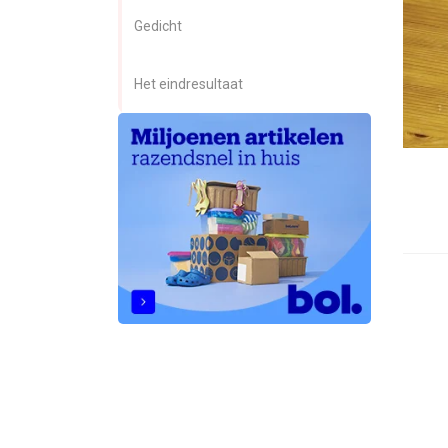
ezoeker.
Gedicht
Voorkeuren opslaan
Het eindresultaat