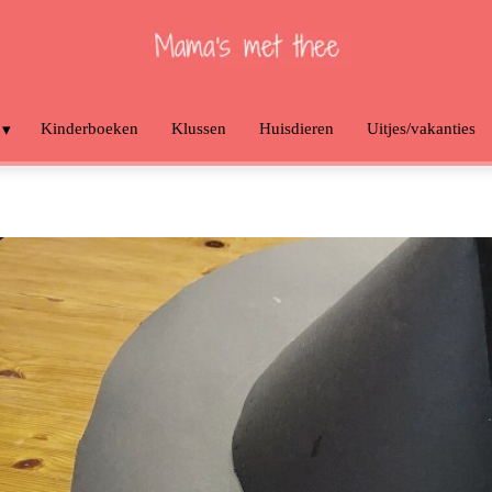
Kinderboeken
Klussen
Huisdieren
Uitjes/vakanties