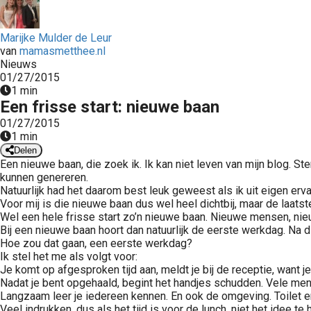
Marijke Mulder de Leur
van
mamasmetthee.nl
Nieuws
01/27/2015
1 min
Een frisse start: nieuwe baan
01/27/2015
1 min
Delen
Een nieuwe baan, die zoek ik. Ik kan niet leven van mijn blog. S
kunnen genereren.
Natuurlijk had het daarom best leuk geweest als ik uit eigen erv
Voor mij is die nieuwe baan dus wel heel dichtbij, maar de laatst
Wel een hele frisse start zo’n nieuwe baan. Nieuwe mensen, nieu
Bij een nieuwe baan hoort dan natuurlijk de eerste werkdag. Na
Hoe zou dat gaan, een eerste werkdag?
Ik stel het me als volgt voor:
Je komt op afgesproken tijd aan, meldt je bij de receptie, want j
Nadat je bent opgehaald, begint het handjes schudden. Vele mense
Langzaam leer je iedereen kennen. En ook de omgeving. Toilet en 
Veel indrukken, dus als het tijd is voor de lunch, niet het idee t