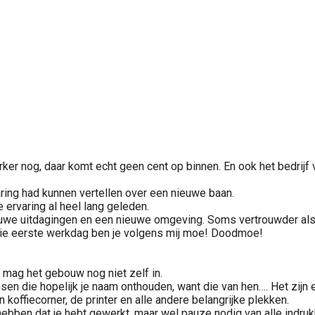
terker nog, daar komt echt geen cent op binnen. En ook het bedrij
aring had kunnen vertellen over een nieuwe baan.
e ervaring al heel lang geleden.
we uitdagingen en een nieuwe omgeving. Soms vertrouwder als je 
 die eerste werkdag ben je volgens mij moe! Doodmoe!
e mag het gebouw nog niet zelf in.
n die hopelijk je naam onthouden, want die van hen…. Het zijn er 
koffiecorner, de printer en alle andere belangrijke plekken.
e hebben dat je hebt gewerkt, maar wel pauze nodig van alle indruk