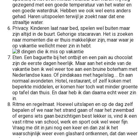
gezegend met een goede temperatuur van het water en
een goede waterdruk. Hebben we ook wel eens anders
gehad. Haren uitspoelen terwijl je zoekt naar dat ene
straaltje water.
Privacy. Kinderen laat naar bed, spelen wel buiten maar
zijn altijd in de buurt. Gehorige stacaravan. Het is zoeken
naar momenten die er thuis makkelijker zijn, maar waar je
op vakantie wellicht meer zin in hebt.
Eten. Een baguette bij het ontbijt en een pain au chocolat
zijn de eerste dagen heerlijk. Maar aan het einde van de
vakantie ben ik wel weer toe aan een bruine boterham met
Nederlandse kaas. Of pindakaas met hagelslag…. En aan
normaal avondeten. Hotel, restaurant, of zelf koken met
beperkte middelen, er komen hier toch wat minder groente
op tafel dan thuis. En daar heb ik dan daarna echt weer zin
in.
Ritme en regelmaat. Hoewel uitslapen en op de dag zelf
bepalen of we naar het strand gaan of naar het zwembad
of ergens iets gaan bezichtigen best lekker is, vind ik een
vast ritme van school, werk en sport ook wel weer fijn.
Vraag me dit in juni nog een keer en dan zal ik het
waarschijnlijk weer even glashard ontkennen, dat dan weer