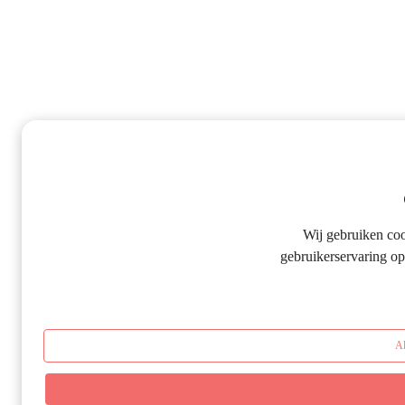
Wij gebruiken co
gebruikerservaring op
Al