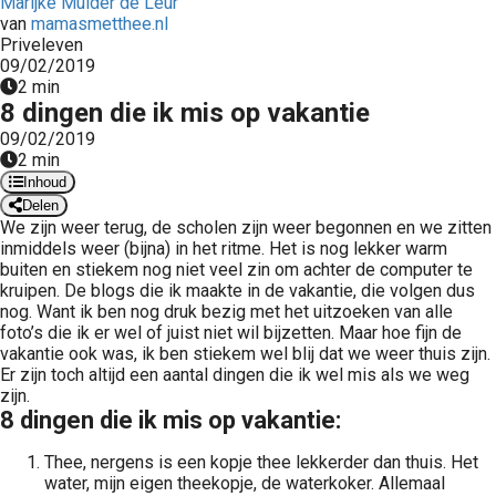
Marijke Mulder de Leur
 op de
van
mamasmetthee.nl
Priveleven
e. Hierdoor
09/02/2019
 website-
2 min
ren
8 dingen die ik mis op vakantie
nte
09/02/2019
enties
2 min
gebaseerd
Inhoud
 gedrag van
Delen
We zijn weer terug, de scholen zijn weer begonnen en we zitten
ezoeker.
inmiddels weer (bijna) in het ritme. Het is nog lekker warm
buiten en stiekem nog niet veel zin om achter de computer te
kruipen. De blogs die ik maakte in de vakantie, die volgen dus
uren
nog. Want ik ben nog druk bezig met het uitzoeken van alle
foto’s die ik er wel of juist niet wil bijzetten. Maar hoe fijn de
vakantie ook was, ik ben stiekem wel blij dat we weer thuis zijn.
Er zijn toch altijd een aantal dingen die ik wel mis als we weg
zijn.
8 dingen die ik mis op vakantie:
Thee, nergens is een kopje thee lekkerder dan thuis. Het
water, mijn eigen theekopje, de waterkoker. Allemaal