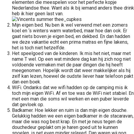
elementen die meespelen voor het perfecte kopje
Nederlandse thee. Want als ik bij iemand anders thee drink
heb ik hier geen last van.
Mijn eigen bed. Nu ben ik wel verwend met een zomers
koel en ‘s winters warm waterbed, maar hoe dan ook. Er
gaat niets boven je eigen bed, en dekbed. En dan hadden
we deze vakantie echt een prima matras en fijne lakens,
het is toch niet hetzelfde.
Het speelgoed van de kinderen. Ik mis het niet, maar met
name T wel. Op een wat mindere dag kan hij zich nog niet
voldoende vermaken met de paar dingen die hij heeft
meegenomen. Hopelijk wordt dat weer makkelijker als hij
zelf kan lezen, hoewel de oudste liever haar telefoon pakt
dan een boek.
WiFi. Ondanks dat we wifi hadden op de camping mis ik
toch mijn eigen WiFi. Af en toe was de WiFi niet stabiel. En
met een man die soms wil werken en een puber leverde
dat gevloek op.
Badkamer. Hoe lekker en ruim is dan mijn eigen douche.
Gelukkig hadden we een eigen badkamer in de stacaravan,
maar die was nog best krap. En met je neus tegen de
douchedeur geplakt om je haren goed uit te kunnen
spoelen, is net even minder relaxed. Dan waren wij nog