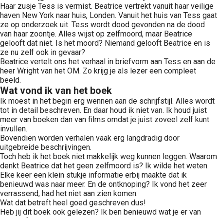
Haar zusje Tess is vermist. Beatrice vertrekt vanuit haar veilige
haven New York naar huis, Londen. Vanuit het huis van Tess gaat
ze op onderzoek uit. Tess wordt dood gevonden na de dood
van haar zoontje. Alles wijst op zelfmoord, maar Beatrice
gelooft dat niet. Is het moord? Niemand gelooft Beatrice en is
ze nu zelf ook in gevaar?
Beatrice vertelt ons het verhaal in briefvorm aan Tess en aan de
heer Wright van het OM. Zo krijg je als lezer een compleet
beeld.
Wat vond ik van het boek
Ik moest in het begin erg wennen aan de schrijfstijl. Alles wordt
tot in detail beschreven. En daar houd ik niet van. Ik houd juist
meer van boeken dan van films omdat je juist zoveel zelf kunt
invullen.
Bovendien worden verhalen vaak erg langdradig door
uitgebreide beschrijvingen.
Toch heb ik het boek niet makkelijk weg kunnen leggen. Waarom
denkt Beatrice dat het geen zelfmoord is? Ik wilde het weten.
Elke keer een klein stukje informatie erbij maakte dat ik
benieuwd was naar meer. En de ontknoping? Ik vond het zeer
verrassend, had het niet aan zien komen.
Wat dat betreft heel goed geschreven dus!
Heb jij dit boek ook gelezen? Ik ben benieuwd wat je er van