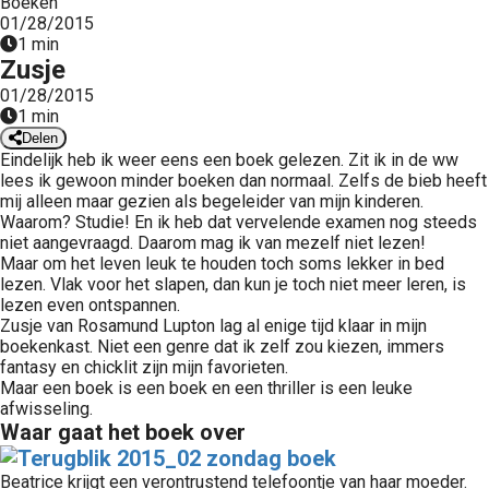
Boeken
 op de
01/28/2015
1 min
e. Hierdoor
Zusje
 website-
01/28/2015
ren
1 min
nte
Delen
enties
Eindelijk heb ik weer eens een boek gelezen. Zit ik in de ww
gebaseerd
lees ik gewoon minder boeken dan normaal. Zelfs de bieb heeft
mij alleen maar gezien als begeleider van mijn kinderen.
 gedrag van
Waarom? Studie! En ik heb dat vervelende examen nog steeds
ezoeker.
niet aangevraagd. Daarom mag ik van mezelf niet lezen!
Maar om het leven leuk te houden toch soms lekker in bed
lezen. Vlak voor het slapen, dan kun je toch niet meer leren, is
uren
lezen even ontspannen.
Zusje van Rosamund Lupton lag al enige tijd klaar in mijn
boekenkast. Niet een genre dat ik zelf zou kiezen, immers
fantasy en chicklit zijn mijn favorieten.
Maar een boek is een boek en een thriller is een leuke
afwisseling.
Waar gaat het boek over
Beatrice krijgt een verontrustend telefoontje van haar moeder.