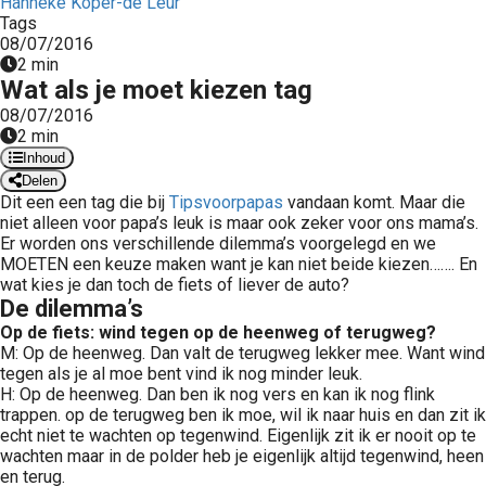
Hanneke Koper-de Leur
 op de
Tags
08/07/2016
e. Hierdoor
2 min
 website-
Wat als je moet kiezen tag
ren
08/07/2016
nte
2 min
enties
Inhoud
gebaseerd
Delen
 gedrag van
Dit een een tag die bij
Tipsvoorpapas
vandaan komt. Maar die
niet alleen voor papa’s leuk is maar ook zeker voor ons mama’s.
ezoeker.
Er worden ons verschillende dilemma’s voorgelegd en we
MOETEN een keuze maken want je kan niet beide kiezen……. En
wat kies je dan toch de fiets of liever de auto?
uren
De dilemma’s
Op de fiets: wind tegen op de heenweg of terugweg?
M: Op de heenweg. Dan valt de terugweg lekker mee. Want wind
tegen als je al moe bent vind ik nog minder leuk.
H: Op de heenweg. Dan ben ik nog vers en kan ik nog flink
trappen. op de terugweg ben ik moe, wil ik naar huis en dan zit ik
echt niet te wachten op tegenwind. Eigenlijk zit ik er nooit op te
wachten maar in de polder heb je eigenlijk altijd tegenwind, heen
en terug.