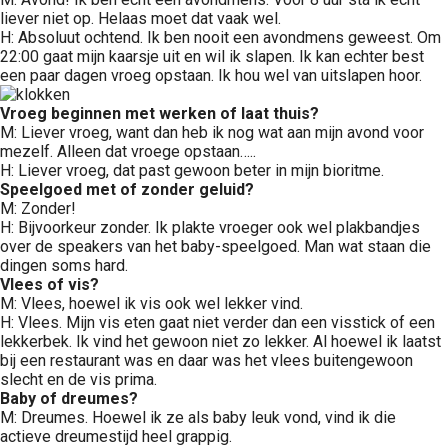
liever niet op. Helaas moet dat vaak wel.
H: Absoluut ochtend. Ik ben nooit een avondmens geweest. Om
22:00 gaat mijn kaarsje uit en wil ik slapen. Ik kan echter best
een paar dagen vroeg opstaan. Ik hou wel van uitslapen hoor.
Vroeg beginnen met werken of laat thuis?
M: Liever vroeg, want dan heb ik nog wat aan mijn avond voor
mezelf. Alleen dat vroege opstaan…..
H: Liever vroeg, dat past gewoon beter in mijn bioritme.
Speelgoed met of zonder geluid?
M: Zonder!
H: Bijvoorkeur zonder. Ik plakte vroeger ook wel plakbandjes
over de speakers van het baby-speelgoed. Man wat staan die
dingen soms hard.
Vlees of vis?
M: Vlees, hoewel ik vis ook wel lekker vind.
H: Vlees. Mijn vis eten gaat niet verder dan een visstick of een
lekkerbek. Ik vind het gewoon niet zo lekker. Al hoewel ik laatst
bij een restaurant was en daar was het vlees buitengewoon
slecht en de vis prima.
Baby of dreumes?
M: Dreumes. Hoewel ik ze als baby leuk vond, vind ik die
actieve dreumestijd heel grappig.