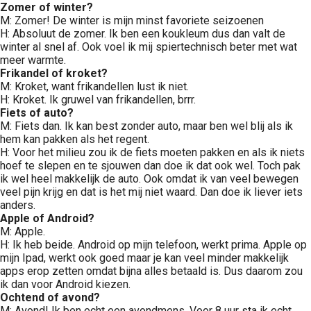
Zomer of winter?
M: Zomer! De winter is mijn minst favoriete seizoenen
H: Absoluut de zomer. Ik ben een koukleum dus dan valt de
winter al snel af. Ook voel ik mij spiertechnisch beter met wat
meer warmte.
Frikandel of kroket?
M: Kroket, want frikandellen lust ik niet.
H: Kroket. Ik gruwel van frikandellen, brrr.
Fiets of auto?
M: Fiets dan. Ik kan best zonder auto, maar ben wel blij als ik
hem kan pakken als het regent.
H: Voor het milieu zou ik de fiets moeten pakken en als ik niets
hoef te slepen en te sjouwen dan doe ik dat ook wel. Toch pak
ik wel heel makkelijk de auto. Ook omdat ik van veel bewegen
veel pijn krijg en dat is het mij niet waard. Dan doe ik liever iets
anders.
Apple of Android?
M: Apple.
H: Ik heb beide. Android op mijn telefoon, werkt prima. Apple op
mijn Ipad, werkt ook goed maar je kan veel minder makkelijk
apps erop zetten omdat bijna alles betaald is. Dus daarom zou
ik dan voor Android kiezen.
Ochtend of avond?
M: Avond! Ik ben echt een avondmens. Voor 8 uur sta ik echt