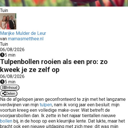
 op de
Tuin
e. Hierdoor
 website-
ren
nte
Marijke Mulder de Leur
van
mamasmetthee.nl
enties
Tuin
gebaseerd
06/08/2026
 gedrag van
5 min
ezoeker.
Tulpenbollen rooien als een pro: zo
kweek je ze zelf op
06/08/2026
uren
5 min
Inhoud
Delen
Na de afgelopen jaren geconfronteerd te zijn met het langzame
verdwijnen van mijn
tulpen
, nam ik vorig jaar een besluit: mijn
voortuin kreeg een volledige make-over. Wat betreft de
voorjaarsbollen dan. Ik zette in het najaar tientallen nieuwe
bollen
bij, in de hoop op een kleurrijke lente. Dat lukte, maar het
bracht ook een nieuwe uitdaging met zich mee: dit was mijn