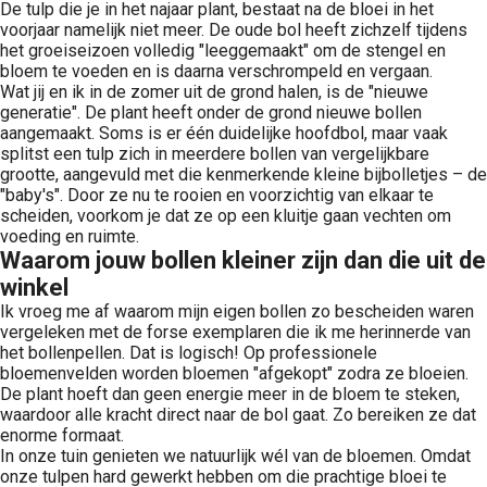
De tulp die je in het najaar plant, bestaat na de bloei in het
voorjaar namelijk niet meer. De oude bol heeft zichzelf tijdens
het groeiseizoen volledig "leeggemaakt" om de stengel en
bloem te voeden en is daarna verschrompeld en vergaan.
Wat jij en ik in de zomer uit de grond halen, is de "nieuwe
generatie". De plant heeft onder de grond nieuwe bollen
aangemaakt. Soms is er één duidelijke hoofdbol, maar vaak
splitst een tulp zich in meerdere bollen van vergelijkbare
grootte, aangevuld met die kenmerkende kleine bijbolletjes – de
"baby's". Door ze nu te rooien en voorzichtig van elkaar te
scheiden, voorkom je dat ze op een kluitje gaan vechten om
voeding en ruimte.
Waarom jouw bollen kleiner zijn dan die uit de
winkel
Ik vroeg me af waarom mijn eigen bollen zo bescheiden waren
vergeleken met de forse exemplaren die ik me herinnerde van
het bollenpellen. Dat is logisch! Op professionele
bloemenvelden worden bloemen "afgekopt" zodra ze bloeien.
De plant hoeft dan geen energie meer in de bloem te steken,
waardoor alle kracht direct naar de bol gaat. Zo bereiken ze dat
enorme formaat.
In onze tuin genieten we natuurlijk wél van de bloemen. Omdat
onze tulpen hard gewerkt hebben om die prachtige bloei te