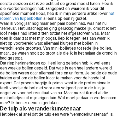
eerste seizoen dat ik ze echt uit de grond moest halen. Hoe ik
die voorbereidingen heb aangepakt en waarom ik voor dit
specifieke moment koos, heb ik in mijn eerdere artikel over
het
rooien van tulpenbollen
al eens op een rij gezet.
Waar ik vorig jaar nog maar een paar bollen had, was het nu
"serieus". Het uitscheppen ging gelukkig makkelijk, omdat ik het
loof netjes had laten zitten totdat het afgestorven was. Maar
toen ik daar zat met mijn oogst, liep ik tegen iets aan waar ik
niet op voorbereid was: allemaal kluitjes met bollen in
verschillende groottes. Van mini-bolletjes tot redelijke bollen,
maar... ze waren nooit zo groot als die ik in het najaar de grond in
had gestopt.
Dat riep herinneringen op. Heel lang geleden heb ik wel eens
een weekje bollen gepeld. Dat was in een heel andere wereld:
de bollen waren daar allemaal fors en uniform. Je pelde de oude
huiden eraf om de bollen klaar te maken voor de handel of
export. Dat proces begrijp ik prima, want in de professionele
teelt voed je de bol niet voor een volgend jaar in de tuin; je
oogst ze voor het resultaat van nu. Maar nu zat ik met al die
minibolletjes uit mijn eigen tuin. Wat moet je daar in vredesnaam
mee? Ik ben er eens in gedoken.
De tulp als veranderkunstenaar
Het bleek al snel dat de tulp een ware "veranderkunstenaar" is.