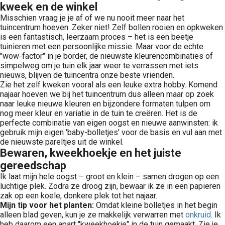
kweek en de winkel
Misschien vraag je je af of we nu nooit meer naar het
tuincentrum hoeven. Zeker niet! Zelf bollen rooien en opkweken
is een fantastisch, leerzaam proces – het is een beetje
tuinieren met een persoonlijke missie. Maar voor de echte
"wow-factor" in je border, de nieuwste kleurencombinaties of
simpelweg om je tuin elk jaar weer te verrassen met iets
nieuws, blijven de tuincentra onze beste vrienden.
Zie het zelf kweken vooral als een leuke extra hobby. Komend
najaar hoeven we bij het tuincentrum dus alleen maar op zoek
naar leuke nieuwe kleuren en bijzondere formaten tulpen om
nog meer kleur en variatie in de tuin te creëren. Het is de
perfecte combinatie van eigen oogst en nieuwe aanwinsten: ik
gebruik mijn eigen 'baby-bolletjes' voor de basis en vul aan met
de nieuwste pareltjes uit de winkel.
Bewaren, kweekhoekje en het juiste
gereedschap
Ik laat mijn hele oogst – groot en klein – samen drogen op een
luchtige plek. Zodra ze droog zijn, bewaar ik ze in een papieren
zak op een koele, donkere plek tot het najaar.
Mijn tip voor het planten:
Omdat kleine bolletjes in het begin
alleen blad geven, kun je ze makkelijk verwarren met
onkruid
. Ik
heb daarom een apart "kweekhoekje" in de tuin gemaakt. Zie je