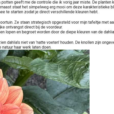
in potten geeft me de controle die ik vorig jaar miste. De planten
rnaast staat het simpelweg erg mooi om deze karakteristieke bloe
 te starten zodat je direct verschillende kleuren hebt.
rtuin. Ze staan strategisch opgesteld voor mijn tafeltje met aar
ke ontvangst direct bij de voordeur.
eien lopen en begroet worden door de diepe kleuren van de dahlia
n dahlia's niet van 'natte voeten' houden. De knollen zijn onge
 natuur haar werk laten doen.