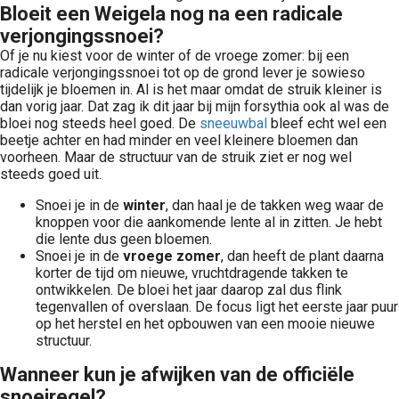
Bloeit een Weigela nog na een radicale
verjongingssnoei?
Of je nu kiest voor de winter of de vroege zomer: bij een
radicale verjongingssnoei tot op de grond lever je sowieso
tijdelijk je bloemen in. Al is het maar omdat de struik kleiner is
dan vorig jaar. Dat zag ik dit jaar bij mijn forsythia ook al was de
bloei nog steeds heel goed. De
sneeuwbal
bleef echt wel een
beetje achter en had minder en veel kleinere bloemen dan
voorheen. Maar de structuur van de struik ziet er nog wel
steeds goed uit.
Snoei je in de
winter
, dan haal je de takken weg waar de
knoppen voor die aankomende lente al in zitten. Je hebt
die lente dus geen bloemen.
Snoei je in de
vroege zomer
, dan heeft de plant daarna
korter de tijd om nieuwe, vruchtdragende takken te
ontwikkelen. De bloei het jaar daarop zal dus flink
tegenvallen of overslaan. De focus ligt het eerste jaar puur
op het herstel en het opbouwen van een mooie nieuwe
structuur.
Wanneer kun je afwijken van de officiële
snoeiregel?