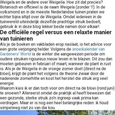
Weigela en de andere over Weigelia. Hoe zit dat precies?
Botanisch en officieel is de naam Weigela (zonder 'i'). In de
volksmond en in de meeste Nederlandse tuinen praten we
echter bijna altijd over de Weigelia. Omdat iedereen in de
tuinwereld uiteindelijk dezelfde prachtige struik bedoelt,
gebruik ik in deze blog lekker beide namen door elkaar!
De officiële regel versus een relaxte manier
van tuinieren
Als je de boeken en vakbladen erop naslaat, is het advice voor
een grote verjonging helder. Volgens de
snoeikalender van
Gardeners' World
is de winter die aangewezen periode om
oudere struiken rigoureus nieuw leven in te blazen. Dit zou dan
moeten gebeuren in februari of maart, wanneer de plant in rust
is. Als je de Weigelia in de vroege zomer doet (direct na de
bloei), krijgt de plant het volgens de theorie zwaar door de
naderende zomerhitte en kost het herstel die struik erg veel
energie.
Waarom kies ik er dan toch voor om direct na de bloei (rond juni)
te snoeien? Allereerst omdat de praktijk al heeft bewezen dat
een gezonde, sterke struik zo'n ingreep vaak prima kan
verdragen. Maar er is nog een heel belangrijke reden: ik houd
simpelweg niet zo van die kou.