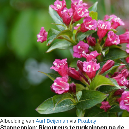
Afbeelding van
Aart Beijeman
via
Pixabay
Stappenplan: Rigoureus terugknippen na de