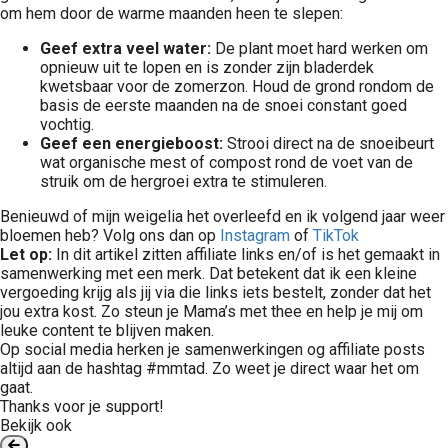
om hem door de warme maanden heen te slepen:
Geef extra veel water:
De plant moet hard werken om
opnieuw uit te lopen en is zonder zijn bladerdek
kwetsbaar voor de zomerzon. Houd de grond rondom de
basis de eerste maanden na de snoei constant goed
vochtig.
Geef een energieboost:
Strooi direct na de snoeibeurt
wat organische mest of compost rond de voet van de
struik om de hergroei extra te stimuleren.
Benieuwd of mijn weigelia het overleefd en ik volgend jaar weer
bloemen heb? Volg ons dan op
Instagram
of
TikTok
Let op:
In dit artikel zitten affiliate links en/of is het gemaakt in
samenwerking met een merk. Dat betekent dat ik een kleine
vergoeding krijg als jij via die links iets bestelt, zonder dat het
jou extra kost. Zo steun je Mama’s met thee en help je mij om
leuke content te blijven maken.
Op social media herken je samenwerkingen og affiliate posts
altijd aan de hashtag #mmtad. Zo weet je direct waar het om
gaat.
Thanks voor je support!
Bekijk ook