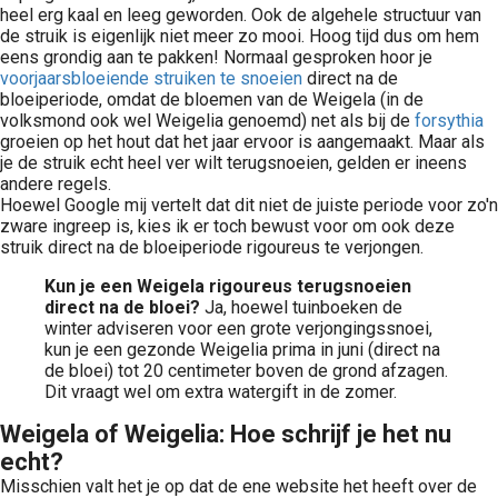
heel erg kaal en leeg geworden. Ook de algehele structuur van
de struik is eigenlijk niet meer zo mooi. Hoog tijd dus om hem
eens grondig aan te pakken! Normaal gesproken hoor je
voorjaarsbloeiende struiken te snoeien
direct na de
bloeiperiode, omdat de bloemen van de Weigela (in de
volksmond ook wel Weigelia genoemd) net als bij de
forsythia
groeien op het hout dat het jaar ervoor is aangemaakt. Maar als
je de struik echt heel ver wilt terugsnoeien, gelden er ineens
andere regels.
Hoewel Google mij vertelt dat dit niet de juiste periode voor zo'n
zware ingreep is, kies ik er toch bewust voor om ook deze
struik direct na de bloeiperiode rigoureus te verjongen.
Kun je een Weigela rigoureus terugsnoeien
direct na de bloei?
Ja, hoewel tuinboeken de
winter adviseren voor een grote verjongingssnoei,
kun je een gezonde Weigelia prima in juni (direct na
de bloei) tot 20 centimeter boven de grond afzagen.
Dit vraagt wel om extra watergift in de zomer.
Weigela of Weigelia: Hoe schrijf je het nu
echt?
Misschien valt het je op dat de ene website het heeft over de