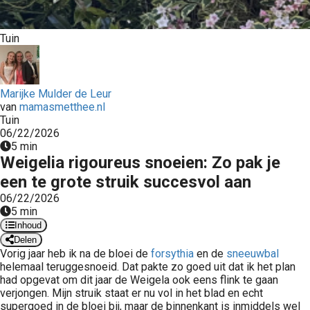
 op de
e. Hierdoor
Tuin
 website-
ren
nte
Marijke Mulder de Leur
enties
van
mamasmetthee.nl
gebaseerd
Tuin
 gedrag van
06/22/2026
ezoeker.
5 min
Weigelia rigoureus snoeien: Zo pak je
een te grote struik succesvol aan
uren
06/22/2026
5 min
Inhoud
Delen
Vorig jaar heb ik na de bloei de
forsythia
en de
sneeuwbal
helemaal teruggesnoeid. Dat pakte zo goed uit dat ik het plan
had opgevat om dit jaar de Weigela ook eens flink te gaan
verjongen. Mijn struik staat er nu vol in het blad en echt
supergoed in de bloei bij, maar de binnenkant is inmiddels wel