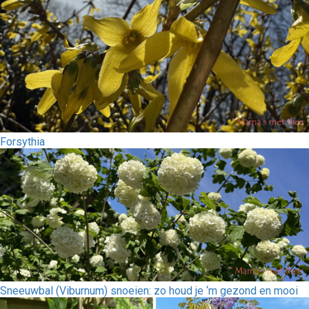
Forsythia
Sneeuwbal (Viburnum) snoeien: zo houd je ‘m gezond en mooi