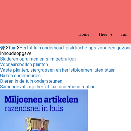
m anoniem
nformatie te
erzamelen over
et gedrag van een
ezoeker op de
Home
Thee
Tuin
ebsite.
Tuin
Herfst tuin onderhoud: praktische tips voor een gezond
arketing
Inhoudsopgave
Bladeren opruimen en slim gebruiken
arketingcookies
Voorjaarsbollen planten
orden gebruikt
Vaste planten, siergrassen en herfstbloemen laten staan
m bezoekers te
Gazon onderhouden
Dieren in de tuin ondersteunen
olgen op de
Samengevat: mijn herfst tuin onderhoud routine
ebsite. Hierdoor
unnen website-
igenaren relevante
dvertenties tonen
ebaseerd op het
edrag van deze