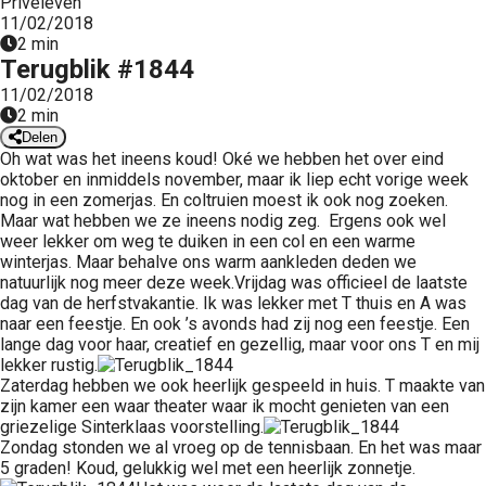
Priveleven
 op de
11/02/2018
2 min
e. Hierdoor
Terugblik #1844
 website-
11/02/2018
ren
2 min
nte
Delen
enties
Oh wat was het ineens koud! Oké we hebben het over eind
gebaseerd
oktober en inmiddels november, maar ik liep echt vorige week
nog in een zomerjas. En coltruien moest ik ook nog zoeken.
 gedrag van
Maar wat hebben we ze ineens nodig zeg. Ergens ook wel
ezoeker.
weer lekker om weg te duiken in een col en een warme
winterjas. Maar behalve ons warm aankleden deden we
natuurlijk nog meer deze week.Vrijdag was officieel de laatste
uren
dag van de herfstvakantie. Ik was lekker met T thuis en A was
naar een feestje. En ook ’s avonds had zij nog een feestje. Een
lange dag voor haar, creatief en gezellig, maar voor ons T en mij
lekker rustig.
Zaterdag hebben we ook heerlijk gespeeld in huis. T maakte van
zijn kamer een waar theater waar ik mocht genieten van een
griezelige Sinterklaas voorstelling.
Zondag stonden we al vroeg op de tennisbaan. En het was maar
5 graden! Koud, gelukkig wel met een heerlijk zonnetje.