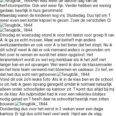
Het was weer de laatste dag van de
herfstcompetitie. Ook wel weer fijn. Verder hebben we weinig
gedaan, heerlijk in huis gerommeld.
Maandag waren de kinderen nog vrij. Studiedag. Dus tijd om T
weer even een korter kapsel te geven. Zoek de verschillen 😉
Dinsdag en woensdag stond ik voor het laatst voor groep 8 van
A. Ik ga ze echt missen. Maar wat betreft mijn andere
werkzaamheden en ook voor A is het beter dat het stopt. Nu ik
dit schrijf weet ik dat er ook niemand anders is gevonden om
het over te nemen en wordt het intern opgelost. Het
lerarentekort wordt zo wel erg merkbaar als ik het zelf niet
langer kan en wil opvangen. Wel werd ik door de klassenvader
en het hele team verwend met bloemen en cadeaus. Zo lief, en
dat had dus echt niet gehoeven.
Vond dit ook zo’n leuke foto. Als ik in de klas ben en de school
is uit, heb ik geen opvang geregeld omdat ik normaal natuurlijk
alleen onder schooltijden op kantoor zit. T komt dus altijd bij mij
in de klas. Als hulpmiddel had ik voor een rekenles blokjes
nodig gehad en T heeft daar na schooltijd heerlijk mee zitten
bouwen.
Donderdag dus voor het eerst in 2 weken weer een dagje
kantoor. Er ligt dus echt heel veel werk. Hard aan de slag