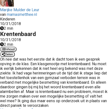
 op de
Marijke Mulder de Leur
e. Hierdoor
van
mamasmetthee.nl
 website-
Kinderen
ren
10/31/2018
nte
2 min
Krentenbaard
enties
gebaseerd
10/31/2018
2 min
 gedrag van
Inhoud
ezoeker.
Delen
Oh nee dat was het eerste dat ik dacht toen ik een gesprek
opving in de klas. Een klasgenootje met krentenbaard. Nu moet
uren
ik eerlijk bekennen dat ik niet heel erg bekend was met deze
ziekte. Ik had vage herinneringen uit de tijd dat ik stage liep dat
het toestellenhok van een gymzaal verboden terrein was in
verband met mogelijke besmetting van krentenbaard. En alleen
daardoor gingen bij mij bij het woord krentenbaard even alle
alarmbellen af. Maar is krentenbaard nu een probleem, moest ik
me zorgen maken over een mogelijke besmetting of valt het
wel mee? Ik ging dus maar eens op onderzoek uit in plaats van
direct paniek te veroorzaken.