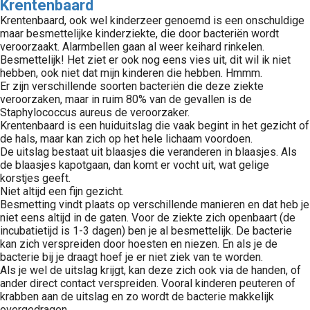
Krentenbaard
Krentenbaard, ook wel kinderzeer genoemd is een onschuldige
maar besmettelijke kinderziekte, die door bacteriën wordt
veroorzaakt. Alarmbellen gaan al weer keihard rinkelen.
Besmettelijk! Het ziet er ook nog eens vies uit, dit wil ik niet
hebben, ook niet dat mijn kinderen die hebben. Hmmm.
Er zijn verschillende soorten bacteriën die deze ziekte
veroorzaken, maar in ruim 80% van de gevallen is de
Staphylococcus aureus de veroorzaker.
Krentenbaard is een huiduitslag die vaak begint in het gezicht of
de hals, maar kan zich op het hele lichaam voordoen.
De uitslag bestaat uit blaasjes die veranderen in blaasjes. Als
de blaasjes kapotgaan, dan komt er vocht uit, wat gelige
korstjes geeft.
Niet altijd een fijn gezicht.
Besmetting vindt plaats op verschillende manieren en dat heb je
niet eens altijd in de gaten. Voor de ziekte zich openbaart (de
incubatietijd is 1-3 dagen) ben je al besmettelijk. De bacterie
kan zich verspreiden door hoesten en niezen. En als je de
bacterie bij je draagt hoef je er niet ziek van te worden.
Als je wel de uitslag krijgt, kan deze zich ook via de handen, of
ander direct contact verspreiden. Vooral kinderen peuteren of
krabben aan de uitslag en zo wordt de bacterie makkelijk
overgedragen.