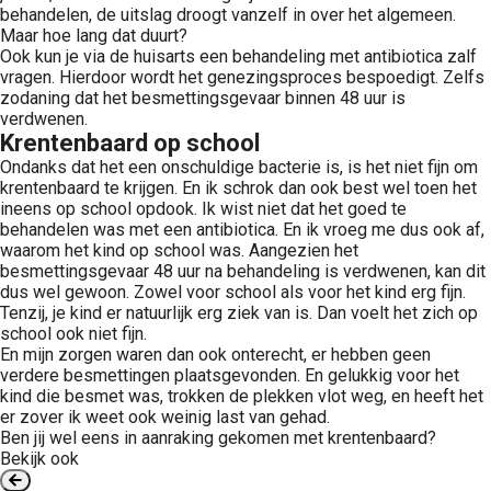
behandelen, de uitslag droogt vanzelf in over het algemeen.
Maar hoe lang dat duurt?
Ook kun je via de huisarts een behandeling met antibiotica zalf
vragen. Hierdoor wordt het genezingsproces bespoedigt. Zelfs
zodaning dat het besmettingsgevaar binnen 48 uur is
verdwenen.
Krentenbaard op school
Ondanks dat het een onschuldige bacterie is, is het niet fijn om
krentenbaard te krijgen. En ik schrok dan ook best wel toen het
ineens op school opdook. Ik wist niet dat het goed te
behandelen was met een antibiotica. En ik vroeg me dus ook af,
waarom het kind op school was. Aangezien het
besmettingsgevaar 48 uur na behandeling is verdwenen, kan dit
dus wel gewoon. Zowel voor school als voor het kind erg fijn.
Tenzij, je kind er natuurlijk erg ziek van is. Dan voelt het zich op
school ook niet fijn.
En mijn zorgen waren dan ook onterecht, er hebben geen
verdere besmettingen plaatsgevonden. En gelukkig voor het
kind die besmet was, trokken de plekken vlot weg, en heeft het
er zover ik weet ook weinig last van gehad.
Ben jij wel eens in aanraking gekomen met krentenbaard?
Bekijk ook