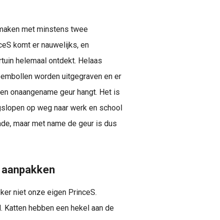
e maken met minstens twee
nceS komt er nauwelijks, en
rtuin helemaal ontdekt. Helaas
loembollen worden uitgegraven en er
 een onaangename geur hangt. Het is
ngslopen op weg naar werk en school
hade, maar met name de geur is dus
r aanpakken
eker niet onze eigen PrinceS.
l. Katten hebben een hekel aan de