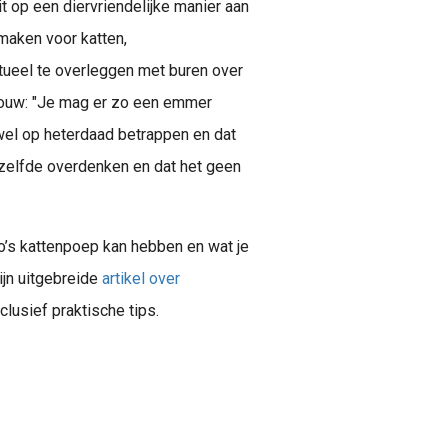
it op een diervriendelijke manier aan
 maken voor katten,
tueel te overleggen met buren over
rouw: "Je mag er zo een emmer
wel op heterdaad betrappen en dat
etzelfde overdenken en dat het geen
o’s kattenpoep kan hebben en wat je
ijn uitgebreide
artikel over
nclusief praktische tips.