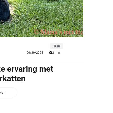
Tuin
06/30/2025
2 min
ze ervaring met
rkatten
len