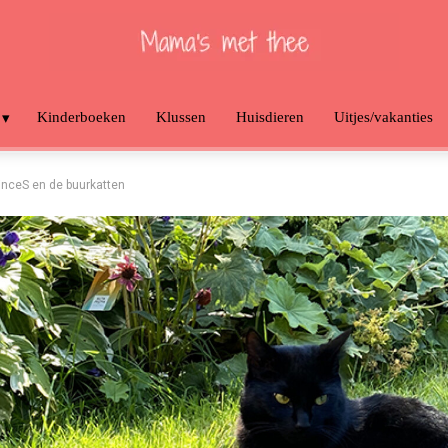
Kinderboeken
Klussen
Huisdieren
Uitjes/vakanties
rinceS en de buurkatten