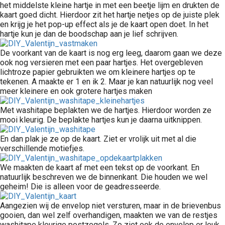
het middelste kleine hartje in met een beetje lijm en drukten de
kaart goed dicht. Hierdoor zit het hartje netjes op de juiste plek
en krijg je het pop-up effect als je de kaart open doet. In het
hartje kun je dan de boodschap aan je lief schrijven.
De voorkant van de kaart is nog erg leeg, daarom gaan we deze
ook nog versieren met een paar hartjes. Het overgebleven
lichtroze papier gebruikten we om kleinere hartjes op te
tekenen. A maakte er 1 en ik 2. Maar je kan natuurlijk nog veel
meer kleinere en ook grotere hartjes maken
Met washitape beplakten we de hartjes. Hierdoor worden ze
mooi kleurig. De beplakte hartjes kun je daarna uitknippen.
En dan plak je ze op de kaart. Ziet er vrolijk uit met al die
verschillende motiefjes.
We maakten de kaart af met een tekst op de voorkant. En
natuurlijk beschreven we de binnenkant. Die houden we wel
geheim! Die is alleen voor de geadresseerde.
Aangezien wij de envelop niet versturen, maar in de brievenbus
gooien, dan wel zelf overhandigen, maakten we van de restjes
washitape kleurige postzegels. Zo ziet ook de envelop er leuk