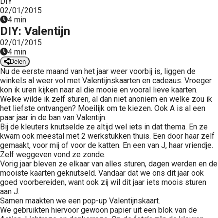
DIY
 op de
02/01/2015
4 min
e. Hierdoor
DIY: Valentijn
 website-
02/01/2015
ren
4 min
nte
Delen
enties
Nu de eerste maand van het jaar weer voorbij is, liggen de
gebaseerd
winkels al weer vol met Valentijnskaarten en cadeaus. Vroeger
kon ik uren kijken naar al die mooie en vooral lieve kaarten.
 gedrag van
Welke wilde ik zelf sturen, al dan niet anoniem en welke zou ik
ezoeker.
het liefste ontvangen? Moeilijk om te kiezen. Ook A is al een
paar jaar in de ban van Valentijn.
Bij de kleuters knutselde ze altijd wel iets in dat thema. En ze
uren
kwam ook meestal met 2 werkstukken thuis. Een door haar zelf
gemaakt, voor mij of voor de katten. En een van J, haar vriendje.
Zelf weggeven vond ze zonde.
Vorig jaar bleven ze elkaar van alles sturen, dagen werden en de
mooiste kaarten geknutseld. Vandaar dat we ons dit jaar ook
goed voorbereiden, want ook zij wil dit jaar iets moois sturen
aan J.
Samen maakten we een pop-up Valentijnskaart.
We gebruikten hiervoor gewoon papier uit een blok van de