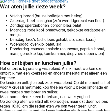
Wat aten jullie deze week?
Vrijdag: brood (bruine bolletjes met beleg)
Zaterdag: beef shanghai (zo’n wereldgerecht van Knor)
Zondag: sperziebonen, cordon bleu, patat
Maandag: rode kool, braadworst, gekookte aardappelen
met jus
Dinsdag: taco’s (schelpen, gehakt, sla, saus, kaas)
Woensdag: ovenkip, patat, sla
Donderdag: couscoussalade (couscous, paprika, bosui,
maïs, gerookte kip, komkommer, diepvries doperwten)
Hoe ontbijten en lunchen jullie?
Het ontbijt is bij ons erg wisselend. Als ik moet werken dan
ontbijt ik met een koekreep en anders meestal met alleen een
kop thee.
De kinderen ontbijten ook zeer wisselend. Op dit moment is het
voor A cruesli met melk, kop thee en voor Q beker limonade en
twee matzes met boter en suiker.
Maar soms eten ze een boterham, dan weer yoghurt.
Op zondag eten we altijd afbakbroodjes maar dat doen we pas
tegen 10:30, om die reden eten we dan weer geen lunch.
Iedereen eet thuis met de lunch, behalve als ik aan het werk ben