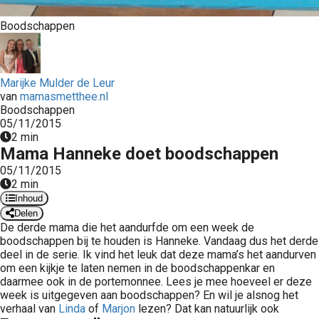
 op de
Boodschappen
e. Hierdoor
 website-
ren
nte
Marijke Mulder de Leur
van
mamasmetthee.nl
enties
Boodschappen
gebaseerd
05/11/2015
 gedrag van
2 min
ezoeker.
Mama Hanneke doet boodschappen
05/11/2015
2 min
uren
Inhoud
Delen
De derde mama die het aandurfde om een week de
boodschappen bij te houden is Hanneke. Vandaag dus het derde
deel in de serie. Ik vind het leuk dat deze mama’s het aandurven
om een kijkje te laten nemen in de boodschappenkar en
daarmee ook in de portemonnee. Lees je mee hoeveel er deze
week is uitgegeven aan boodschappen? En wil je alsnog het
verhaal van
Linda
of
Marjon
lezen? Dat kan natuurlijk ook