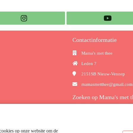
Contactinformatie
Mama's met thee
Leden 7
2151SB
Nieuw-Vennep
mamasmetthee@gmail.com
Zoeken op Mama's met t
cookies op onze website om de