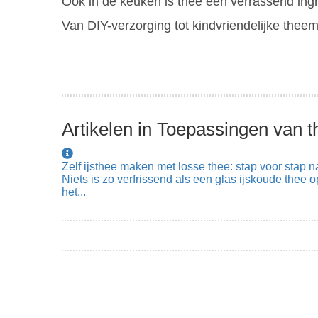
ezoeker.
Ook in de keuken is thee een verrassend ingred
Van DIY-verzorging tot kindvriendelijke theemo
Voorkeuren opslaan
Artikelen in Toepassingen van t
Zelf ijsthee maken met losse thee: stap voor stap 
Niets is zo verfrissend als een glas ijskoude the
het...