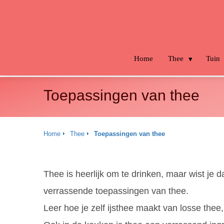
m anoniem
nformatie te
erzamelen over
et gedrag van een
ezoeker op de
Home
Thee
Tuin
ebsite.
arketing
Toepassingen van thee
arketingcookies
orden gebruikt
m bezoekers te
Home
Thee
Toepassingen van thee
olgen op de
ebsite. Hierdoor
unnen website-
Thee is heerlijk om te drinken, maar wist je 
igenaren relevante
dvertenties tonen
verrassende toepassingen van thee.
ebaseerd op het
Leer hoe je zelf ijsthee maakt van losse the
edrag van deze