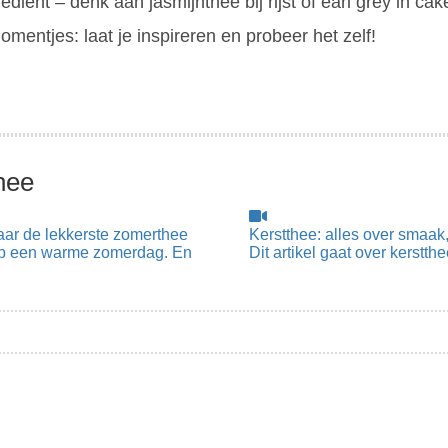
iënt – denk aan jasmijnthee bij rijst of earl grey in cak
mentjes: laat je inspireren en probeer het zelf!
hee
naar de lekkerste zomerthee
Kerstthee: alles over smaa
e op een warme zomerdag. En
Dit artikel gaat over kerstth